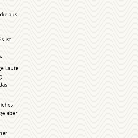
 die aus
Es ist
.
ge Laute
g
 das
liches
age aber
mer