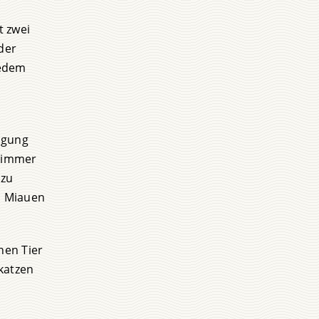
t zwei
der
jedem
igung
t immer
 zu
n Miauen
nen Tier
skatzen