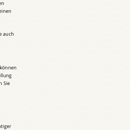
en
einen
ze auch
b können
ellung
n Sie
ntiger