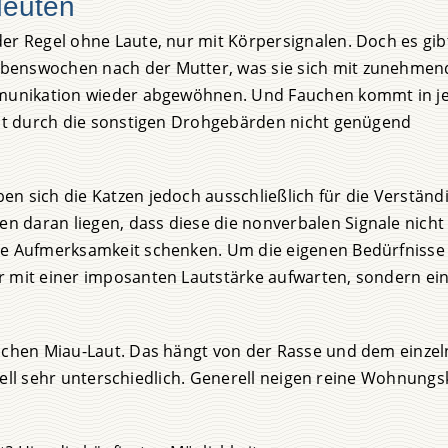
deuten
er Regel ohne Laute, nur mit Körpersignalen. Doch es gib
ebenswochen nach der Mutter, was sie sich mit zunehmen
ommunikation wieder abgewöhnen. Und Fauchen kommt in 
hent durch die sonstigen Drohgebärden nicht genügend
n sich die Katzen jedoch ausschließlich für die Verständ
n daran liegen, dass diese die nonverbalen Signale nich
ige Aufmerksamkeit schenken. Um die eigenen Bedürfnisse
r mit einer imposanten Lautstärke aufwarten, sondern ei
ischen Miau-Laut. Das hängt von der Rasse und dem einzel
iduell sehr unterschiedlich. Generell neigen reine Wohnung