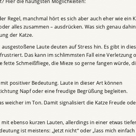
t? Hier die häufigsten Möglichkeiten:
der Regel, manchmal hört es sich aber auch eher wie ein 
 oder alles zusammen – ausdrücken. Was sich genau dahin
ung der Katze.
 ausgestoßene Laute deuten auf Stress hin. Es gibt in di
frustriert. Das kann im schlimmsten Fall eine Verletzung 
e fette Schmeißfliege, die Mieze so gerne fangen würde, di
 mit positiver Bedeutung. Laute in dieser Art können
 Richtung Napf oder eine freudige Begrüßung begleiten.
as weicher im Ton. Damit signalisiert die Katze Freude ode
t ebenso kurzen Lauten, allerdings in einer etwas tiefe
eutung ist meistens: „Jetzt nicht“ oder „lass mich einfach 