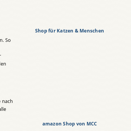
Shop für Katzen & Menschen
n. So
r
den
e nach
lle
amazon Shop von MCC