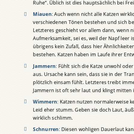
Ruhe“. Üblich ist dies hauptsächlich bei Fr
Miauen
:
Auch wenn nicht alle Katzen wirkli
verschiedenen Tönen bestehen und sich be
Letzteres geschieht vor allem dann, wenn ni
Aufmerksamkeit, sei es, weil der Napf leer ist
übrigens kein Zufall, dass hier Ähnlichkei
bestehen. Katzen haben im Laufe ihrer Entw
Jammern
:
Fühlt sich die Katze unwohl oder
aus. Ursache kann sein, dass sie in der Tr
plötzlich einsam fühlt. Letzteres treibt i
Jammern ist oft sehr laut und klingt mitten 
Wimmern
:
Katzen nutzen normalerweise ke
Leid eher stumm. Geben sie doch Laut, äuße
wirklich schlimm.
Schnurren
:
Diesen wohligen Dauerlaut kann