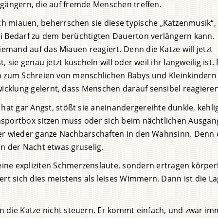
eigängern, die auf fremde Menschen treffen.
ch miauen, beherrschen sie diese typische „Katzenmusik“,
i Bedarf zu dem berüchtigten Dauerton verlängern kann.
emand auf das Miauen reagiert. Denn die Katze will jetzt
, sie genau jetzt kuscheln will oder weil ihr langweilig ist. 
ten zum Schreien von menschlichen Babys und Kleinkindern
icklung gelernt, dass Menschen darauf sensibel reagieren
 hat gar Angst, stößt sie aneinandergereihte dunkle, kehli
ansportbox sitzen muss oder sich beim nächtlichen Ausgan
mmer wieder ganze Nachbarschaften in den Wahnsinn. Denn
in der Nacht etwas gruselig.
ine expliziten Schmerzenslaute, sondern ertragen körper
rt sich dies meistens als leises Wimmern. Dann ist die L
 die Katze nicht steuern. Er kommt einfach, und zwar im