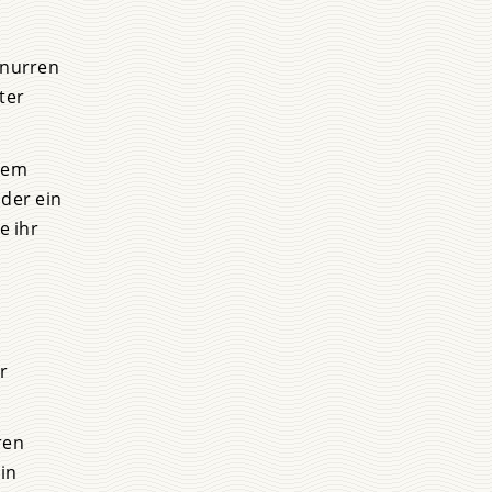
Knurren
ter
esem
oder ein
e ihr
r
ren
in