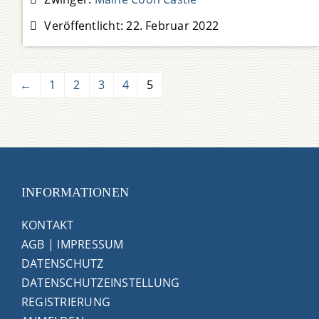
hört perfekt auf ihren Namen und liebt individuelle
Veröffentlicht:
22. Februar 2022
Streicheleinheiten. Das Mädel ist eine
Weiterlesen …
←
1
2
3
4
5
INFORMATIONEN
KONTAKT
AGB
|
IMPRESSUM
DATENSCHUTZ
DATENSCHUTZEINSTELLUNG
REGISTRIERUNG