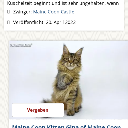
Kuschelzeit beginnt und ist sehr ungehalten, wenn
genau dann das Zweibein keine Zeit hat. Das Mädel
Zwinger:
Maine Coon Castle
hat eine umwerfend charmante Art, sich
Veröffentlicht:
20. April 2022
Weiterlesen …
1.500,00
Vergeben
Maine Coon Kitten Gina of Maine Coon