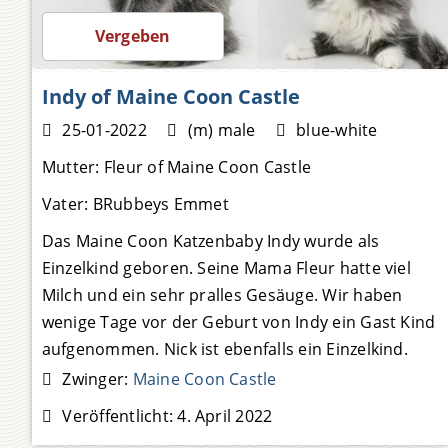
1.800,00
Vergeben
Indy of Maine Coon Castle
25-01-2022
(m) male
blue-white
Mutter:
Fleur of Maine Coon Castle
Vater:
BRubbeys Emmet
Das Maine Coon Katzenbaby Indy wurde als
Einzelkind geboren. Seine Mama Fleur hatte viel
Milch und ein sehr pralles Gesäuge. Wir haben
wenige Tage vor der Geburt von Indy ein Gast Kind
aufgenommen. Nick ist ebenfalls ein Einzelkind.
Seine Mama Helene ist eine erfahrene, gute
Zwinger:
Maine Coon Castle
Katzenmutter. Als sie Nick geboren
Weiterlesen …
Veröffentlicht:
4. April 2022