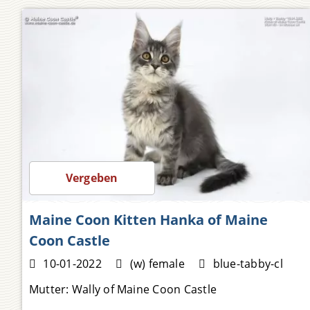
1.500,00
Vergeben
Maine Coon Kitten Hanka of Maine
Coon Castle
10-01-2022
(w) female
blue-tabby-cl
Mutter:
Wally of Maine Coon Castle