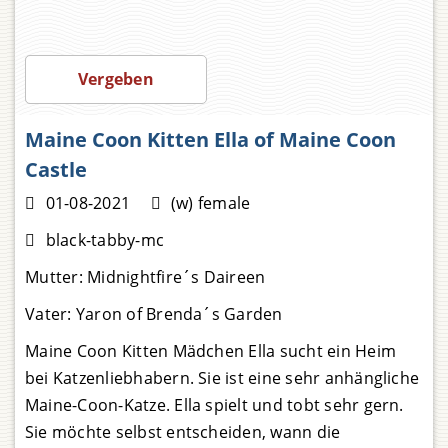
1.500,00
Vergeben
Maine Coon Kitten Ella of Maine Coon
Castle
01-08-2021
(w) female
black-tabby-mc
Mutter:
Midnightfire´s Daireen
Vater:
Yaron of Brenda´s Garden
Maine Coon Kitten Mädchen Ella sucht ein Heim
bei Katzenliebhabern. Sie ist eine sehr anhängliche
Maine-Coon-Katze. Ella spielt und tobt sehr gern.
Sie möchte selbst entscheiden, wann die