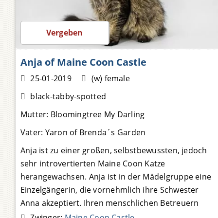
Preis auf Anfrage
Vergeben
Anja of Maine Coon Castle
25-01-2019
(w) female
black-tabby-spotted
Mutter:
Bloomingtree My Darling
Vater:
Yaron of Brenda´s Garden
Anja ist zu einer großen, selbstbewussten, jedoch
sehr introvertierten Maine Coon Katze
herangewachsen. Anja ist in der Mädelgruppe eine
Einzelgängerin, die vornehmlich ihre Schwester
Anna akzeptiert. Ihren menschlichen Betreuern
gegenüber ist sie sehr loyal und anhänglich. Anja
Zwinger:
Maine Coon Castle