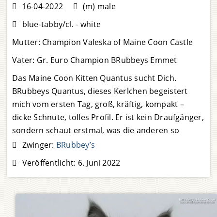
16-04-2022
(m) male
blue-tabby/cl. - white
Mutter:
Champion Valeska of Maine Coon Castle
Vater:
Gr. Euro Champion BRubbeys Emmet
Das Maine Coon Kitten Quantus sucht Dich.
BRubbeys Quantus, dieses Kerlchen begeistert
mich vom ersten Tag, groß, kräftig, kompakt –
dicke Schnute, tolles Profil. Er ist kein Draufgänger,
sondern schaut erstmal, was die anderen so
machen. Quantus liebt es, bei mir zu liegen und
Zwinger:
BRubbey’s
sich kraulen zu lassen. Er wird
Weiterlesen …
Veröffentlicht:
6. Juni 2022