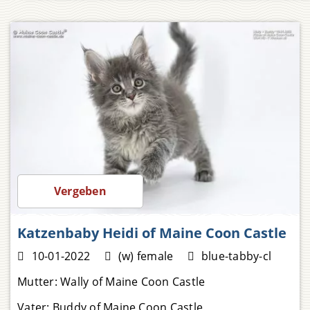
1.800,00
Vergeben
Katzenbaby Heidi of Maine Coon Castle
10-01-2022
(w) female
blue-tabby-cl
Mutter:
Wally of Maine Coon Castle
Vater:
Buddy of Maine Coon Castle