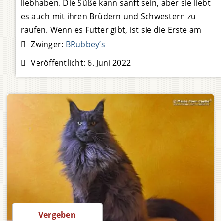
liebhaben. Die Süße kann sanft sein, aber sie liebt
es auch mit ihren Brüdern und Schwestern zu
raufen. Wenn es Futter gibt, ist sie die Erste am
Napf. Quiana wird mal eine große Maine-Coon-
Zwinger:
BRubbey’s
Katze mit
Weiterlesen …
Veröffentlicht:
6. Juni 2022
Preis auf Anfrage
Vergeben