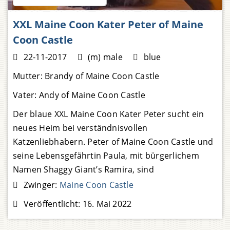
XXL Maine Coon Kater Peter of Maine
Coon Castle
22-11-2017
(m) male
blue
Mutter:
Brandy of Maine Coon Castle
Vater:
Andy of Maine Coon Castle
Der blaue XXL Maine Coon Kater Peter sucht ein
neues Heim bei verständnisvollen
Katzenliebhabern. Peter of Maine Coon Castle und
seine Lebensgefährtin Paula, mit bürgerlichem
Namen Shaggy Giant’s Ramira, sind
„Scheidungskinder“ und wir haben sie
Zwinger:
Maine Coon Castle
aufgenommen. Peter vermißt sein Herrchen sehr
Veröffentlicht:
16. Mai 2022
und Paula trauert um das Frauchen. Leider hat
Peter
Weiterlesen …